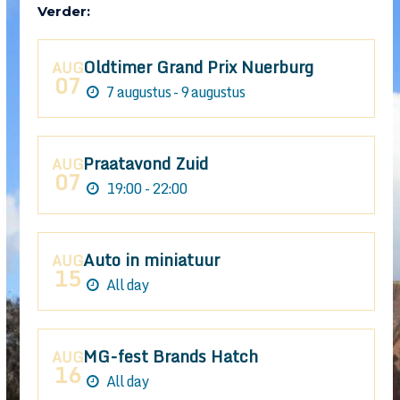
Verder:
Oldtimer Grand Prix Nuerburg
AUG
07
7 augustus - 9 augustus
Praatavond Zuid
AUG
07
19:00 - 22:00
Auto in miniatuur
AUG
15
All day
MG-fest Brands Hatch
AUG
16
All day