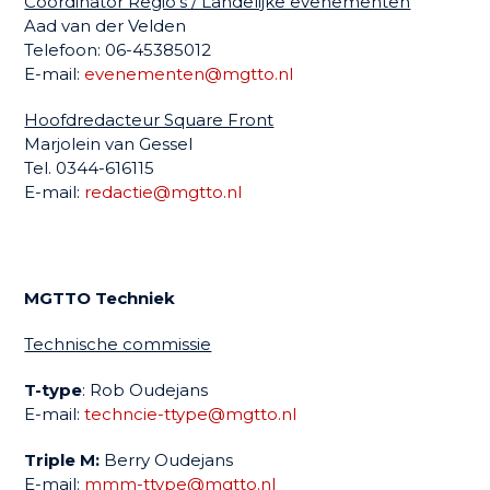
Coördinator Regio’s / Landelijke evenementen
Aad van der Velden
Telefoon: 06-45385012
E-mail:
evenementen@mgtto.nl
Hoofdredacteur Square Front
Marjolein van Gessel
Tel. 0344-616115
E-mail:
redactie@mgtto.nl
MGTTO Techniek
Technische commissie
T-type
: Rob Oudejans
E-mail:
techncie-ttype@mgtto.nl
Triple M:
Berry Oudejans
E-mail:
mmm-ttype@mgtto.nl