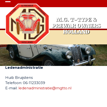
Open
Close
mobile
mobile
menu
menu
Contact
Ledenadministratie
Huib Bruijstens
Telefoon: 06-11233039
E-mail:
ledenadministratie@mgtto.nl