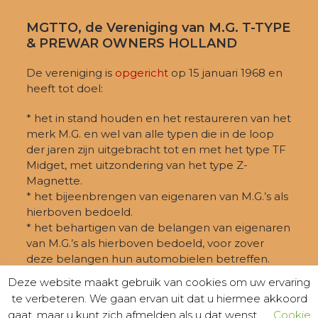
MGTTO, de Vereniging van M.G. T-TYPE
& PREWAR OWNERS HOLLAND
De vereniging is
opgericht
op 15 januari 1968 en
heeft tot doel:
* het in stand houden en het restaureren van het
merk M.G. en wel van alle typen die in de loop
der jaren zijn uitgebracht tot en met het type TF
Midget, met uitzondering van het type Z-
Magnette.
* het bijeenbrengen van eigenaren van M.G.’s als
hierboven bedoeld.
* het behartigen van de belangen van eigenaren
van M.G.’s als hierboven bedoeld, voor zover
deze belangen hun automobielen betreffen.
Deze website maakt gebruik van cookies om uw ervaring
te verbeteren. We gaan ervan uit dat u hiermee akkoord
gaat, maar u kunt zich afmelden als u dat wenst.
Cookie