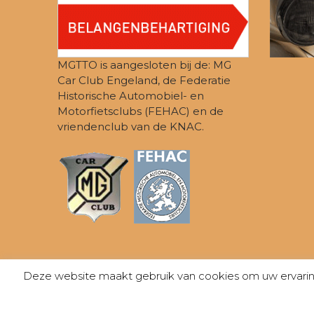
MGTTO is aangesloten bij de: MG
Car Club Engeland, de Federatie
Historische Automobiel- en
Motorfietsclubs (FEHAC) en de
vriendenclub van de KNAC.
Deze website maakt gebruik van cookies om uw ervaring 
© MGTTO 2026 -
PRIVACY
- KVK-nummer: 40409257 