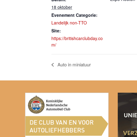
18 oktober
Evenement Categorie:
Landelijk non-TTO
Site:
https://britishcarclubday.co
m/
Auto in miniatuur