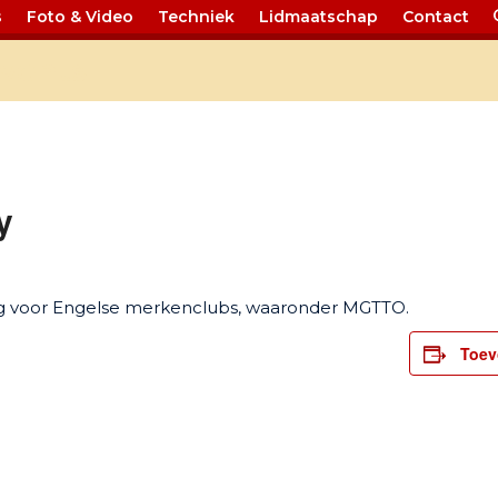
s
Foto & Video
Techniek
Lidmaatschap
Contact
Events
y
 voor Engelse merkenclubs, waaronder MGTTO.
Toev