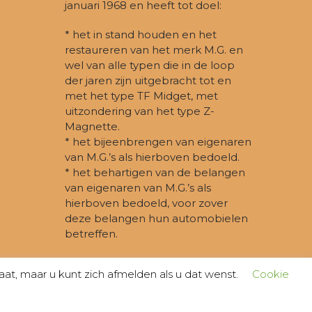
januari 1968 en heeft tot doel:
* het in stand houden en het
restaureren van het merk M.G. en
wel van alle typen die in de loop
der jaren zijn uitgebracht tot en
met het type TF Midget, met
uitzondering van het type Z-
Magnette.
* het bijeenbrengen van eigenaren
van M.G.’s als hierboven bedoeld.
* het behartigen van de belangen
van eigenaren van M.G.’s als
hierboven bedoeld, voor zover
deze belangen hun automobielen
betreffen.
t, maar u kunt zich afmelden als u dat wenst.
Cookie