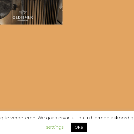
te verbeteren. We gaan ervan uit dat u hiermee akkoord gaa
settings
Oké
- Webdesign:
Finton Media