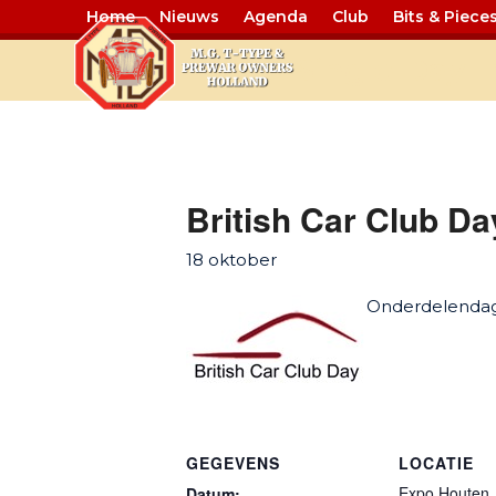
Home
Nieuws
Agenda
Club
Bits & Piece
Single Day 
British Car Club Da
18 oktober
Onderdelendag
GEGEVENS
LOCATIE
Expo Houten
Datum: