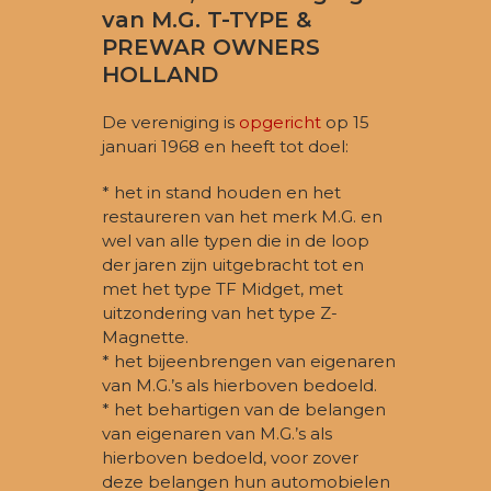
i
van M.G. T-TYPE &
g
PREWAR OWNERS
HOLLAND
a
t
De vereniging is
opgericht
op 15
i
januari 1968 en heeft tot doel:
e
* het in stand houden en het
restaureren van het merk M.G. en
wel van alle typen die in de loop
der jaren zijn uitgebracht tot en
met het type TF Midget, met
uitzondering van het type Z-
Magnette.
* het bijeenbrengen van eigenaren
van M.G.’s als hierboven bedoeld.
* het behartigen van de belangen
van eigenaren van M.G.’s als
hierboven bedoeld, voor zover
deze belangen hun automobielen