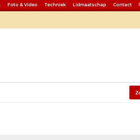
s
Foto & Video
Techniek
Lidmaatschap
Contact
ndar
Z