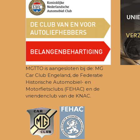
2
n
0
w
2
e
6
e
r
g
e
MGTTO is aangesloten bij de: MG
Car Club Engeland, de Federatie
v
Historische Automobiel- en
Motorfietsclubs (FEHAC) en de
e
vriendenclub van de KNAC.
n
n
a
v