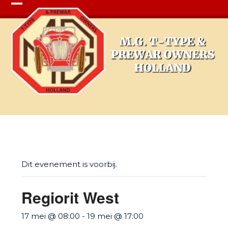
Open
Close
mobile
mobile
menu
menu
Single Day Events
Dit evenement is voorbij.
Regiorit West
17 mei @ 08:00
-
19 mei @ 17:00