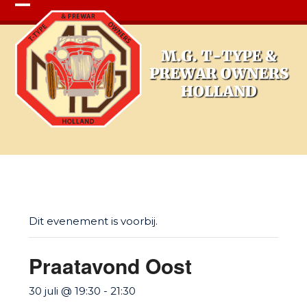
Open
Close
mobile
mobile
menu
menu
Single Day Events
Dit evenement is voorbij.
Praatavond Oost
30 juli @ 19:30
-
21:30