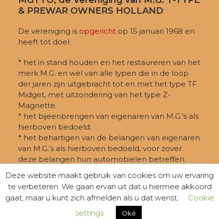
MGTTO, de Vereniging van M.G. T-TYPE
& PREWAR OWNERS HOLLAND
De vereniging is
opgericht
op 15 januari 1968 en
heeft tot doel:
* het in stand houden en het restaureren van het
merk M.G. en wel van alle typen die in de loop
der jaren zijn uitgebracht tot en met het type TF
Midget, met uitzondering van het type Z-
Magnette.
* het bijeenbrengen van eigenaren van M.G.’s als
hierboven bedoeld.
* het behartigen van de belangen van eigenaren
van M.G.’s als hierboven bedoeld, voor zover
deze belangen hun automobielen betreffen.
Deze website maakt gebruik van cookies om uw ervaring
te verbeteren. We gaan ervan uit dat u hiermee akkoord
gaat, maar u kunt zich afmelden als u dat wenst.
Cookie
settings
Oké
© MGTTO 2026 -
PRIVACY
- KVK-nummer: 40409257 -