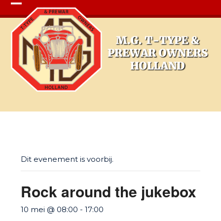
Open
Close
mobile
mobile
menu
menu
Single Day Events
Dit evenement is voorbij.
Rock around the jukebox
10 mei @ 08:00
-
17:00