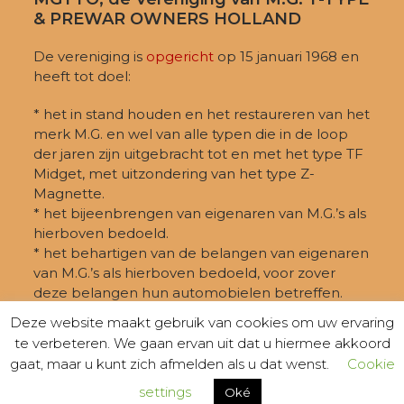
& PREWAR OWNERS HOLLAND
De vereniging is
opgericht
op 15 januari 1968 en
heeft tot doel:
* het in stand houden en het restaureren van het
merk M.G. en wel van alle typen die in de loop
der jaren zijn uitgebracht tot en met het type TF
Midget, met uitzondering van het type Z-
Magnette.
* het bijeenbrengen van eigenaren van M.G.’s als
hierboven bedoeld.
* het behartigen van de belangen van eigenaren
van M.G.’s als hierboven bedoeld, voor zover
deze belangen hun automobielen betreffen.
Deze website maakt gebruik van cookies om uw ervaring
te verbeteren. We gaan ervan uit dat u hiermee akkoord
gaat, maar u kunt zich afmelden als u dat wenst.
Cookie
settings
© MGTTO 2026 -
PRIVACY
- KVK-nummer: 40409257 -
Oké