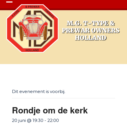
Open
Close
mobile
mobile
menu
menu
Single Day Events
Dit evenement is voorbij.
Rondje om de kerk
20 juni @ 19:30
-
22:00