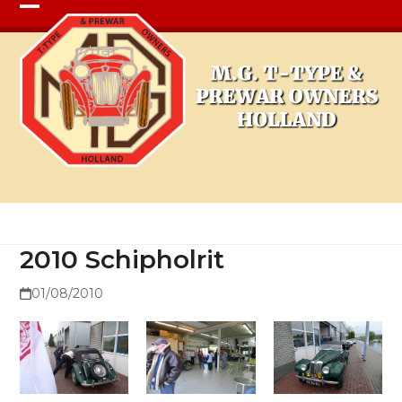
Open
Close
mobile
mobile
menu
menu
2010 Schipholrit
2010 Schipholrit
01/08/2010