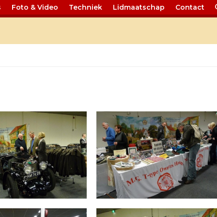
s
Foto & Video
Techniek
Lidmaatschap
Contact
n