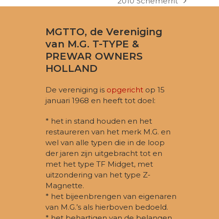
2010 Schemerrit
next
post:
MGTTO, de Vereniging
van M.G. T-TYPE &
PREWAR OWNERS
HOLLAND
De vereniging is
opgericht
op 15
januari 1968 en heeft tot doel:
* het in stand houden en het
restaureren van het merk M.G. en
wel van alle typen die in de loop
der jaren zijn uitgebracht tot en
met het type TF Midget, met
uitzondering van het type Z-
Magnette.
* het bijeenbrengen van eigenaren
van M.G.’s als hierboven bedoeld.
* het behartigen van de belangen