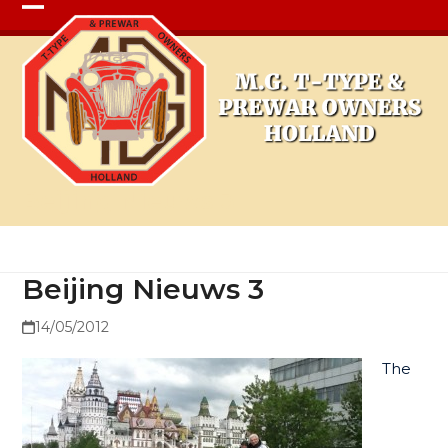
Open
Close
mobile
mobile
menu
menu
Beijing Nieuws 3
Beijing Nieuws 3
14/05/2012
The