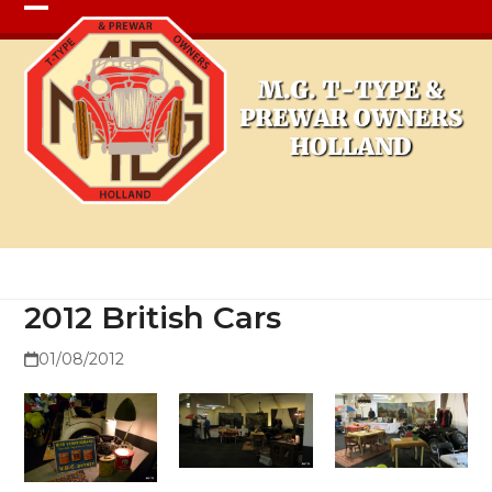
Open
Close
mobile
mobile
menu
menu
2012 British Cars
2012 British Cars
01/08/2012