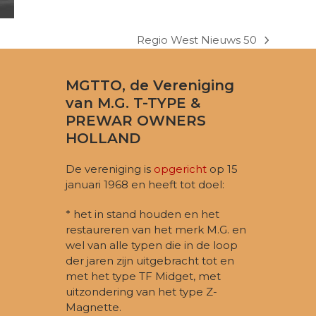
Regio West Nieuws 50
next
post:
MGTTO, de Vereniging
van M.G. T-TYPE &
PREWAR OWNERS
HOLLAND
De vereniging is
opgericht
op 15
januari 1968 en heeft tot doel:
* het in stand houden en het
restaureren van het merk M.G. en
wel van alle typen die in de loop
der jaren zijn uitgebracht tot en
met het type TF Midget, met
uitzondering van het type Z-
Magnette.