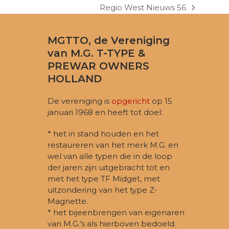
Regio West Nieuws 56
next
post:
MGTTO, de Vereniging
van M.G. T-TYPE &
PREWAR OWNERS
HOLLAND
De vereniging is
opgericht
op 15
januari 1968 en heeft tot doel:
* het in stand houden en het
restaureren van het merk M.G. en
wel van alle typen die in de loop
der jaren zijn uitgebracht tot en
met het type TF Midget, met
uitzondering van het type Z-
Magnette.
* het bijeenbrengen van eigenaren
van M.G.’s als hierboven bedoeld.