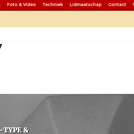
s
Foto & Video
Techniek
Lidmaatschap
Contact
Nieuws 77
7