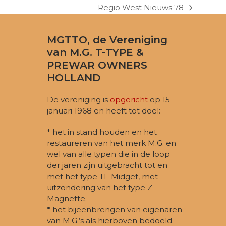
Regio West Nieuws 78
next
post:
MGTTO, de Vereniging
van M.G. T-TYPE &
PREWAR OWNERS
HOLLAND
De vereniging is
opgericht
op 15
januari 1968 en heeft tot doel:
* het in stand houden en het
restaureren van het merk M.G. en
wel van alle typen die in de loop
der jaren zijn uitgebracht tot en
met het type TF Midget, met
uitzondering van het type Z-
Magnette.
* het bijeenbrengen van eigenaren
van M.G.’s als hierboven bedoeld.