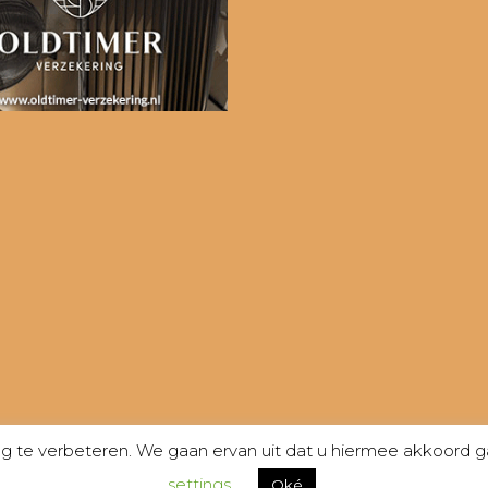
te verbeteren. We gaan ervan uit dat u hiermee akkoord gaa
settings
Oké