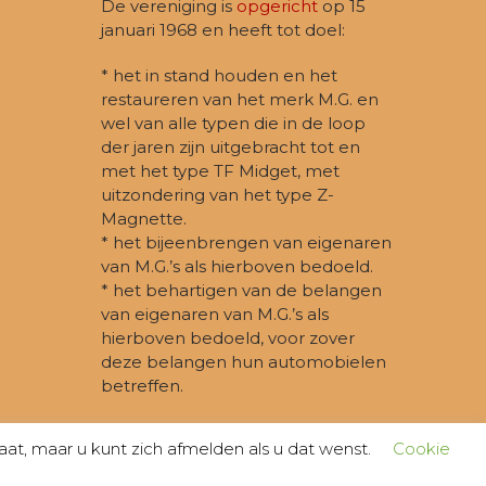
De vereniging is
opgericht
op 15
januari 1968 en heeft tot doel:
* het in stand houden en het
restaureren van het merk M.G. en
wel van alle typen die in de loop
der jaren zijn uitgebracht tot en
met het type TF Midget, met
uitzondering van het type Z-
Magnette.
* het bijeenbrengen van eigenaren
van M.G.’s als hierboven bedoeld.
* het behartigen van de belangen
van eigenaren van M.G.’s als
hierboven bedoeld, voor zover
deze belangen hun automobielen
betreffen.
t, maar u kunt zich afmelden als u dat wenst.
Cookie