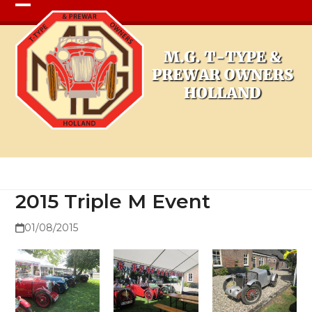
Open
Close
mobile
mobile
menu
menu
2015 Triple M Event
2015 Triple M Event
01/08/2015