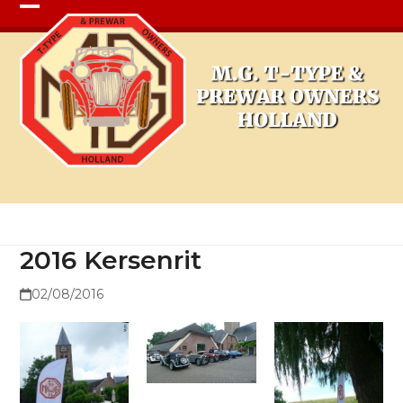
Open
Close
mobile
mobile
menu
menu
2016 Kersenrit
2016 Kersenrit
02/08/2016