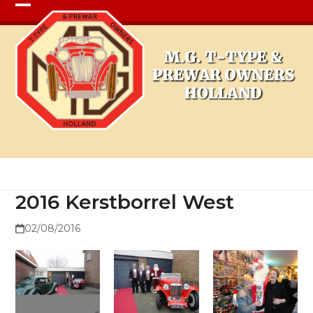
Open
Close
mobile
mobile
menu
menu
2016 Kerstborrel West
2016 Kerstborrel West
02/08/2016