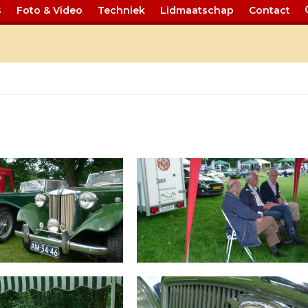
s
Foto & Video
Techniek
Lidmaatschap
Contact
jk