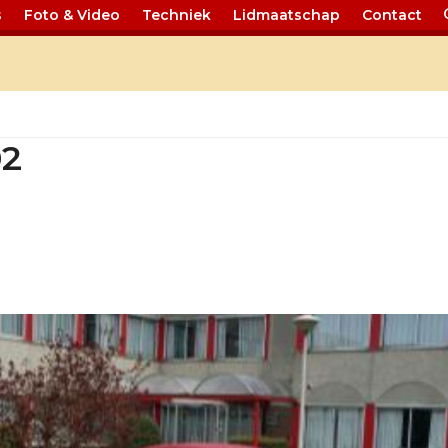
s
Foto & Video
Techniek
Lidmaatschap
Contact
s West 102
02