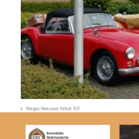
Regio Nieuws West 101
previous
post: