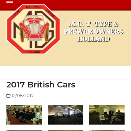
Open
Close
mobile
mobile
menu
menu
2017 British Cars
2017 British Cars
02/08/2017