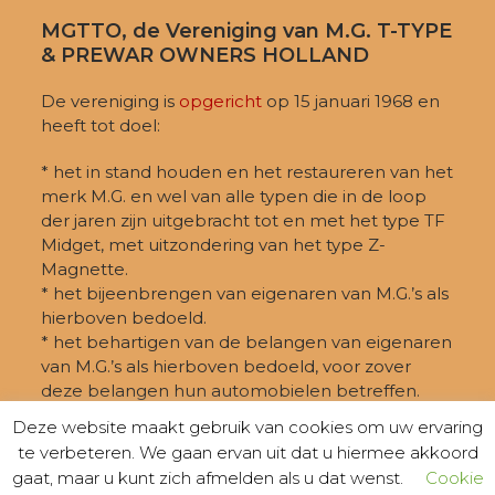
MGTTO, de Vereniging van M.G. T-TYPE
& PREWAR OWNERS HOLLAND
De vereniging is
opgericht
op 15 januari 1968 en
heeft tot doel:
* het in stand houden en het restaureren van het
merk M.G. en wel van alle typen die in de loop
der jaren zijn uitgebracht tot en met het type TF
Midget, met uitzondering van het type Z-
Magnette.
* het bijeenbrengen van eigenaren van M.G.’s als
hierboven bedoeld.
* het behartigen van de belangen van eigenaren
van M.G.’s als hierboven bedoeld, voor zover
deze belangen hun automobielen betreffen.
Deze website maakt gebruik van cookies om uw ervaring
te verbeteren. We gaan ervan uit dat u hiermee akkoord
gaat, maar u kunt zich afmelden als u dat wenst.
Cookie