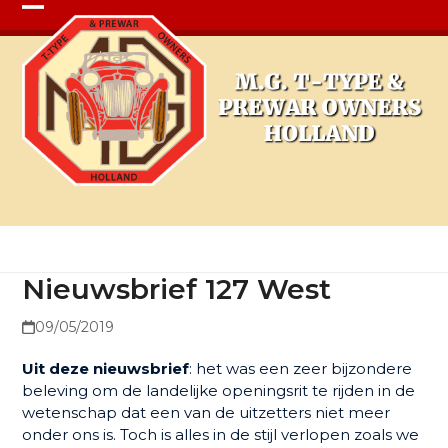
Open
Close
mobile
mobile
menu
menu
Nieuwsbrief 127 West
Nieuwsbrief 127 West
09/05/2019
Uit deze nieuwsbrief
: het was een zeer bijzondere
beleving om de landelijke openingsrit te rijden in de
wetenschap dat een van de uitzetters niet meer
onder ons is. Toch is alles in de stijl verlopen zoals we