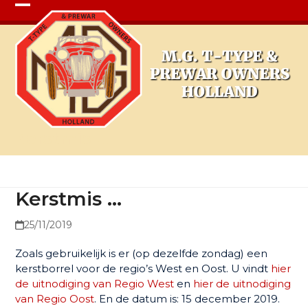
Open
Close
mobile
mobile
menu
menu
Kerstmis …
Kerstmis …
25/11/2019
Zoals gebruikelijk is er (op dezelfde zondag) een
kerstborrel voor de regio’s West en Oost. U vindt
hier
de uitnodiging van Regio We
st
en
hier de uitnodiging
van Regio Oost
. En de datum is: 15 december 2019.