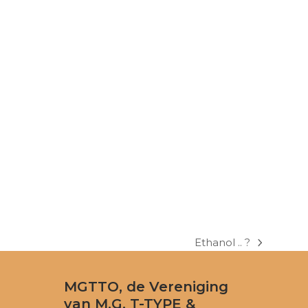
Ethanol .. ?
next
post:
MGTTO, de Vereniging
van M.G. T-TYPE &