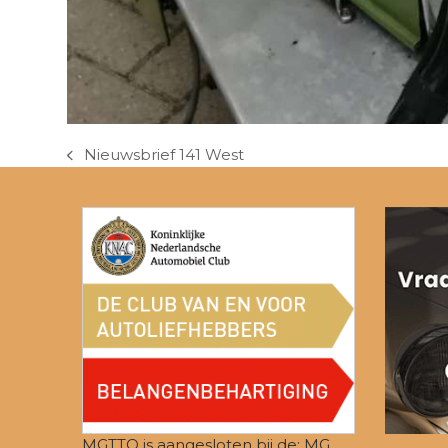
Nieuwsbrief 141 West
previous
post:
MGTTO is aangesloten bij de: MG