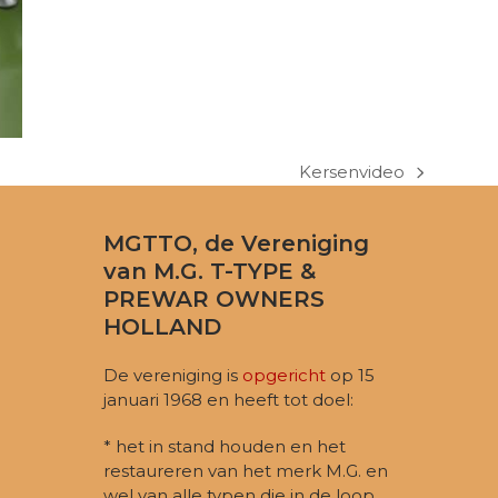
Kersenvideo
next
post:
MGTTO, de Vereniging
van M.G. T-TYPE &
PREWAR OWNERS
HOLLAND
De vereniging is
opgericht
op 15
januari 1968 en heeft tot doel:
* het in stand houden en het
restaureren van het merk M.G. en
wel van alle typen die in de loop