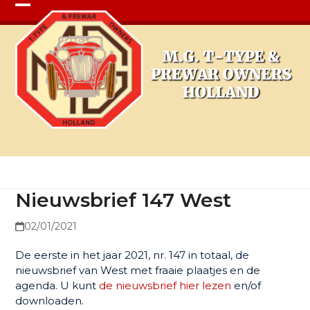
Open
Close
mobile
mobile
menu
menu
Nieuwsbrief 147 West
Nieuwsbrief 147 West
02/01/2021
De eerste in het jaar 2021, nr. 147 in totaal, de
nieuwsbrief van West met fraaie plaatjes en de
agenda. U kunt
de nieuwsbrief hier lezen
en/of
downloaden.