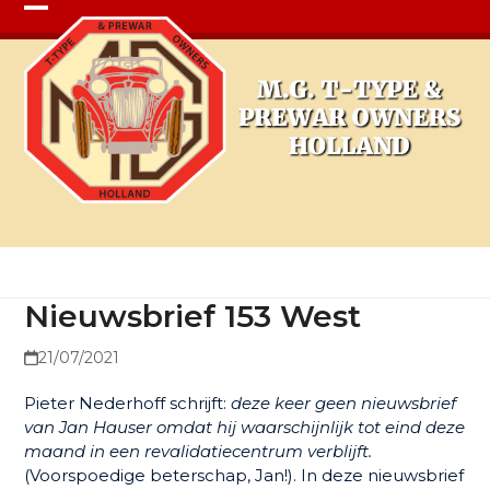
Open
Close
mobile
mobile
menu
menu
Nieuwsbrief 153 West
Nieuwsbrief 153 West
21/07/2021
Pieter Nederhoff schrijft:
deze keer geen nieuwsbrief
van Jan Hauser omdat hij waarschijnlijk tot eind deze
maand in een revalidatiecentrum verblijft.
(Voorspoedige beterschap, Jan!). In deze nieuwsbrief