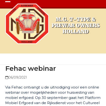
Open
Close
mobile
mobile
menu
menu
Fehac webinar
Fehac webinar
06/09/2021
Via Fehac ontvangt u de uitnodiging voor een online
webinar over mogelijkheden voor huisvesting van
mobiel erfgoed. Op 30 september gaat het Platform
Mobiel Erfgoed van de Rijksdienst voor het Cultureel