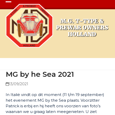
Open
Close
mobile
mobile
menu
menu
MG by he Sea 2021
MG by he Sea 2021
13/09/2021
In Italië vindt op dit moment (11 t/m 19 september)
het evenement MG by the Sea plaats. Voorzitter
Patrick is erbij en hij heeft ons voorzien van foto’s
waarvan we u graag laten meegenieten. U ziet