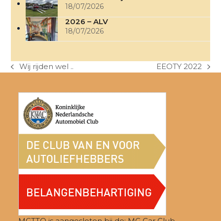
18/07/2026
2026 – ALV
18/07/2026
Wij rijden wel ..
EEOTY 2022
previous
next
post:
post:
MGTTO is aangesloten bij de: MG Car Club