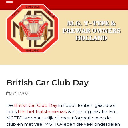
Open
Close
mobile
mobile
menu
menu
British Car Club Day
British Car Club Day
27/11/2021
De
British Car Club Day
in Expo Houten gaat door!
Lees
hier het laatste nieuws
van de organisatie. En …
MGTTO is er natuurlijk bij met informatie over de
club en met veel MGTTO-leden die veel onderdelen