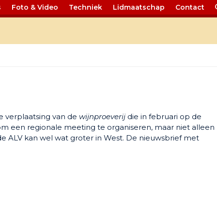
s
Foto & Video
Techniek
Lidmaatschap
Contact
 160 West
de verplaatsing van de
wijnproeverij
die in februari op de
 een regionale meeting te organiseren, maar niet alleen
de ALV kan wel wat groter in West. De nieuwsbrief met