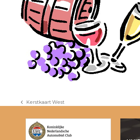
Kerstkaart West
previous
post: