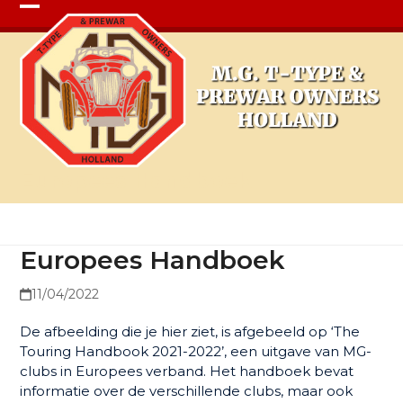
Open
Close
mobile
mobile
menu
menu
Europees Handboek
Europees Handboek
11/04/2022
De afbeelding die je hier ziet, is afgebeeld op ‘The
Touring Handbook 2021-2022’, een uitgave van MG-
clubs in Europees verband. Het handboek bevat
informatie over de verschillende clubs, maar ook