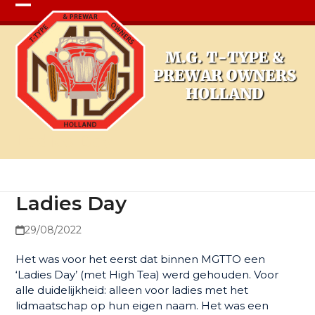
Open
Close
mobile
mobile
menu
menu
Ladies Day
Ladies Day
29/08/2022
Het was voor het eerst dat binnen MGTTO een
‘Ladies Day’ (met High Tea) werd gehouden. Voor
alle duidelijkheid: alleen voor ladies met het
lidmaatschap op hun eigen naam. Het was een