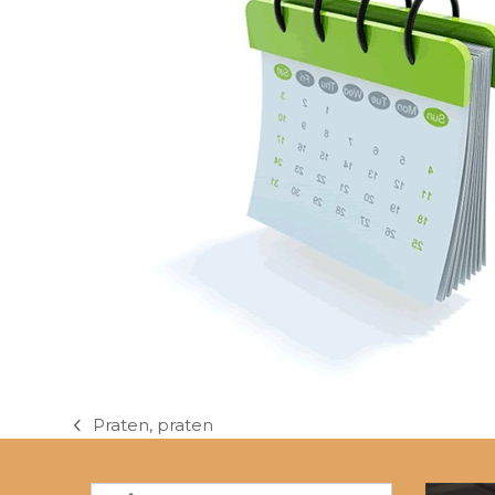
Praten, praten
previous
post: