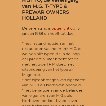
MGTTO, de Vereniging
van M.G. T-TYPE &
PREWAR OWNERS
HOLLAND
De vereniging is
opgericht
op 15
januari 1968 en heeft tot doel:
* het in stand houden en het
restaureren van het merk M.G. en
wel van alle typen die in de loop
der jaren zijn uitgebracht tot en
met het type TF Midget, met
uitzondering van het type Z-
Magnette.
* het bijeenbrengen van eigenaren
van M.G.’s als hierboven bedoeld.
* het behartigen van de belangen
van eigenaren van M.G.’s als
hierboven bedoeld, voor zover
deze belangen hun automobielen