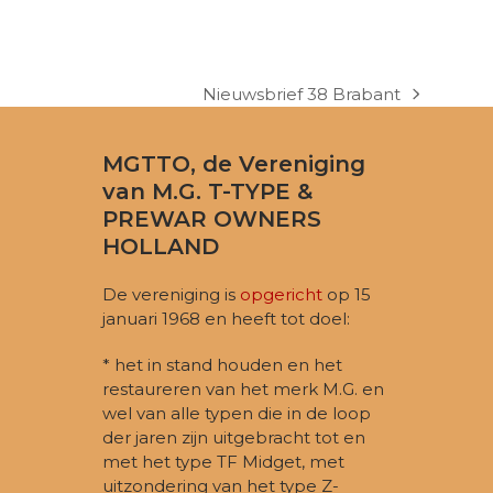
Nieuwsbrief 38 Brabant
next
post:
MGTTO, de Vereniging
van M.G. T-TYPE &
PREWAR OWNERS
HOLLAND
De vereniging is
opgericht
op 15
januari 1968 en heeft tot doel:
* het in stand houden en het
restaureren van het merk M.G. en
wel van alle typen die in de loop
der jaren zijn uitgebracht tot en
met het type TF Midget, met
uitzondering van het type Z-