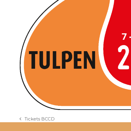
Tickets BCCD
previous
post: