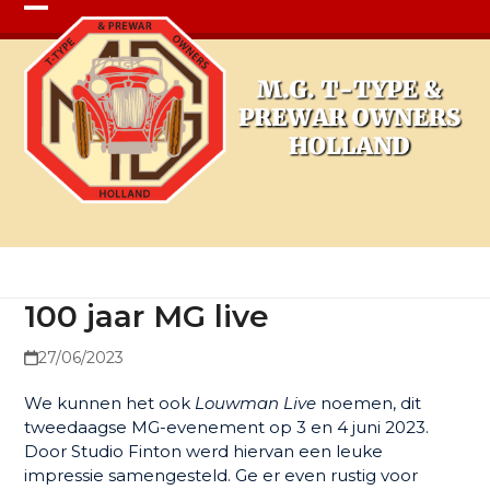
Open
Close
mobile
mobile
menu
menu
100 jaar MG live
100 jaar MG live
27/06/2023
We kunnen het ook
Louwman Live
noemen, dit
tweedaagse MG-evenement op 3 en 4 juni 2023.
Door Studio Finton werd hiervan een leuke
impressie samengesteld. Ge er even rustig voor