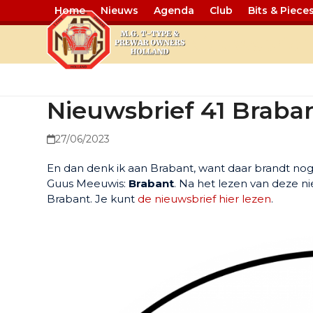
Home
Nieuws
Agenda
Club
Bits & Piece
Nieuwsbrief
Nieuwsbrief 41 Braba
27/06/2023
En dan denk ik aan Brabant, want daar brandt nog 
Guus Meeuwis:
Brabant
. Na het lezen van deze nie
Brabant. Je kunt
de nieuwsbrief hier lezen
.