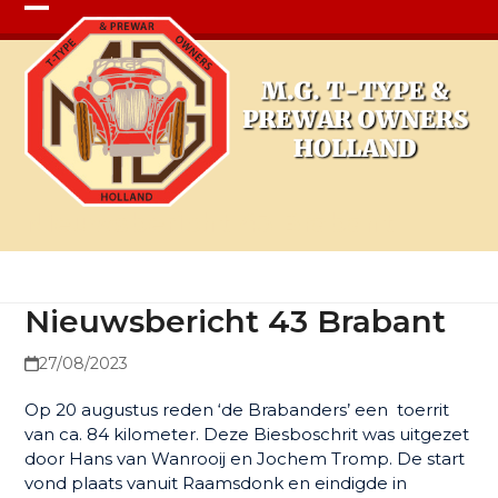
Open
Close
mobile
mobile
menu
menu
Nieuwsbericht 43 Brabant
Nieuwsbericht 43 Brabant
27/08/2023
Op 20 augustus reden ‘de Brabanders’ een toerrit
van ca. 84 kilometer. Deze Biesboschrit was uitgezet
door Hans van Wanrooij en Jochem Tromp. De start
vond plaats vanuit Raamsdonk en eindigde in