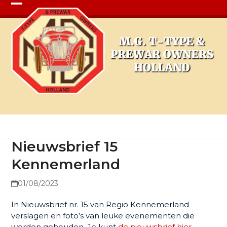
Open
Close
mobile
mobile
menu
menu
Nieuwsbrief 15 Kennemerland
Nieuwsbrief 15
Kennemerland
01/08/2023
In Nieuwsbrief nr. 15 van Regio Kennemerland
verslagen en foto’s van leuke evenementen die
werden gehouden. Je kunt
de nieuwsbrief hier