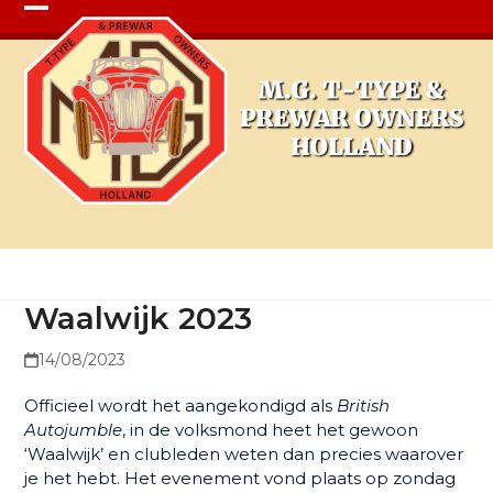
Open
Close
mobile
mobile
menu
menu
Waalwijk 2023
Waalwijk 2023
14/08/2023
Officieel wordt het aangekondigd als
British
Autojumble
, in de volksmond heet het gewoon
‘Waalwijk’ en clubleden weten dan precies waarover
je het hebt. Het evenement vond plaats op zondag