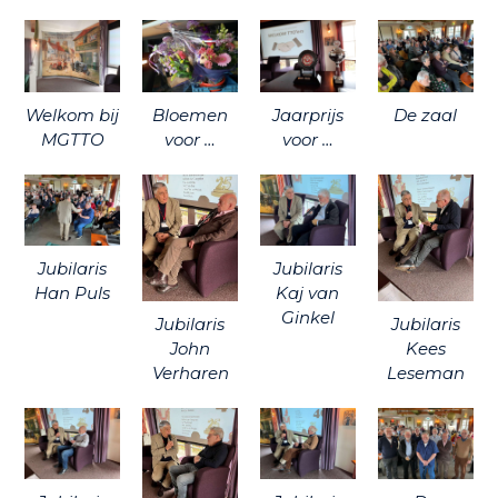
Welkom bij
Bloemen
Jaarprijs
De zaal
MGTTO
voor …
voor …
Jubilaris
Jubilaris
Han Puls
Kaj van
Ginkel
Jubilaris
Jubilaris
John
Kees
Verharen
Leseman