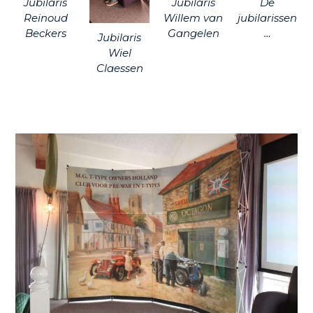
Jubilaris
Jubilaris
De
Reinoud
Willem van
jubilarissen
Beckers
Gangelen
…
Jubilaris
Wiel
Claessen