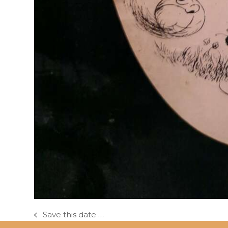
Save this date …
previous