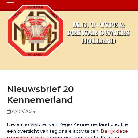
Open
Close
mobile
mobile
menu
menu
Nieuwsbrief 20 Kennemerland
Nieuwsbrief 20
Kennemerland
27/09/2024
Deze nieuwsbrief van Regio Kennemerland biedt je
een overzicht van regionale activiteiten.
Bekijk deze
nieuwsbrief hier
, samen met een aantal foto’s en