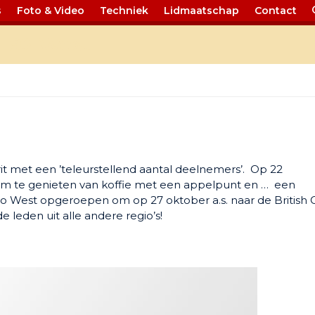
s
Foto & Video
Techniek
Lidmaatschap
Contact
 192 West
it met een ’teleurstellend aantal deelnemers’. Op 22
 om te genieten van koffie met een appelpunt en … een
io West opgeroepen om op 27 oktober a.s. naar de British 
 leden uit alle andere regio’s!