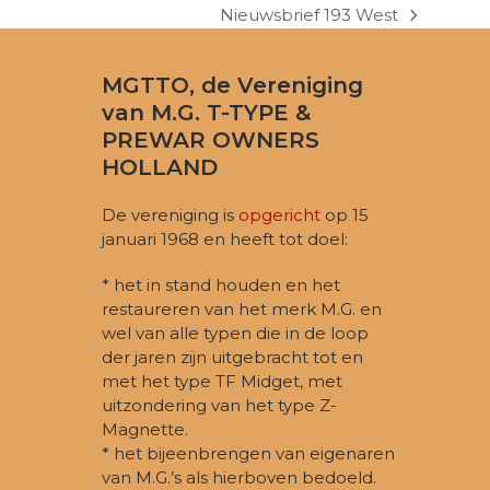
Nieuwsbrief 193 West
next
post:
MGTTO, de Vereniging
van M.G. T-TYPE &
PREWAR OWNERS
HOLLAND
De vereniging is
opgericht
op 15
januari 1968 en heeft tot doel:
* het in stand houden en het
restaureren van het merk M.G. en
wel van alle typen die in de loop
der jaren zijn uitgebracht tot en
met het type TF Midget, met
uitzondering van het type Z-
Magnette.
* het bijeenbrengen van eigenaren
van M.G.’s als hierboven bedoeld.