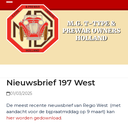
Open
Close
mobile
mobile
menu
menu
Nieuwsbrief 197 West
Nieuwsbrief 197 West
01/03/2025
De meest recente nieuwsbrief van Regio West (met
aandacht voor de bijpraatmiddag op 9 maart) kan
hier worden gedownload
.