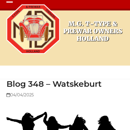
Open
Close
mobile
mobile
menu
menu
Blog 348 – Watskeburt
Blog 348 – Watskeburt
04/04/2025