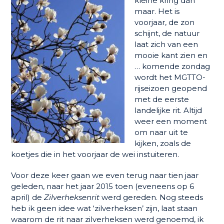
kleine kring dan
maar. Het is
voorjaar, de zon
schijnt, de natuur
laat zich van een
mooie kant zien en
… komende zondag
wordt het MGTTO-
rijseizoen geopend
met de eerste
landelijke rit. Altijd
weer een moment
om naar uit te
kijken, zoals de
koetjes die in het voorjaar de wei instuiteren.
Voor deze keer gaan we even terug naar tien jaar
geleden, naar het jaar 2015 toen (eveneens op 6
april) de
Zilverheksenrit
werd gereden. Nog steeds
heb ik geen idee wat ‘zilverheksen’ zijn, laat staan
waarom de rit naar zilverheksen werd genoemd, ik